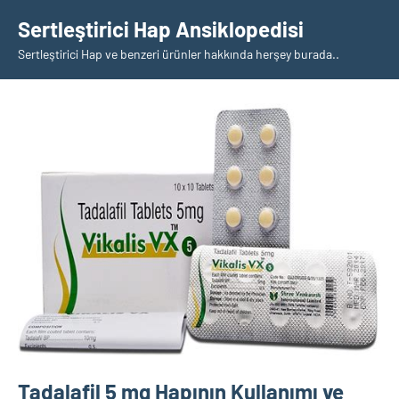
İçeriğe
Sertleştirici Hap Ansiklopedisi
geç
Sertleştirici Hap ve benzeri ürünler hakkında herşey burada..
Tadalafil 5 mg Hapının Kullanımı ve