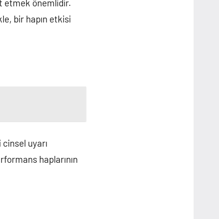
at etmek önemlidir.
e, bir hapın etkisi
i cinsel uyarı
performans haplarının