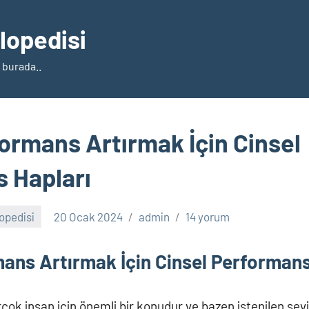
klopedisi
 burada..
formans Artırmak İçin Cinsel
 Hapları
lopedisi
20 Ocak 2024
admin
14 yorum
mans Artırmak İçin Cinsel Performans
çok insan için önemli bir konudur ve bazen istenilen sev