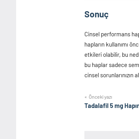
Sonuç
Cinsel performans hapla
hapların kullanımı ön
etkileri olabilir, bu n
bu haplar sadece semp
cinsel sorunlarınızın 
Yazı
Önceki yazı
Tadalafil 5 mg Hapın
gezinmesi