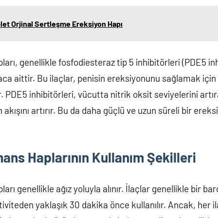
let Orjinal Sertleşme Ereksiyon Hapı
rı, genellikle fosfodiesteraz tip 5 inhibitörleri (PDE5 inh
laca aittir. Bu ilaçlar, penisin ereksiyonunu sağlamak için
ır. PDE5 inhibitörleri, vücutta nitrik oksit seviyelerini art
 akışını artırır. Bu da daha güçlü ve uzun süreli bir ereks
ans Haplarının Kullanım Şekilleri
ı genellikle ağız yoluyla alınır. İlaçlar genellikle bir bard
ktiviteden yaklaşık 30 dakika önce kullanılır. Ancak, her i