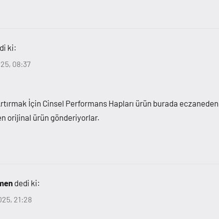
di ki:
025, 08:37
rtırmak İçin Cinsel Performans Hapları ürün burada eczanede
n orijinal ürün gönderiyorlar.
men
dedi ki:
025, 21:28