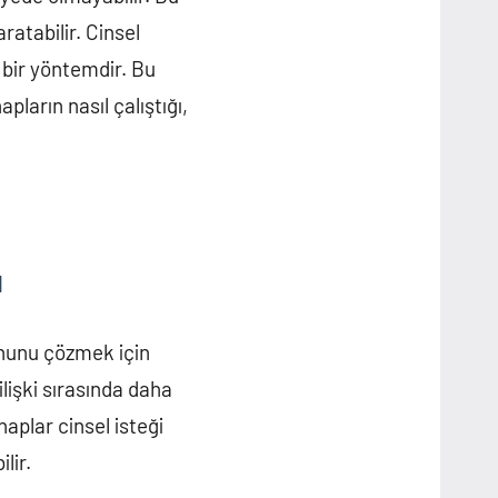
ratabilir. Cinsel
 bir yöntemdir. Bu
ların nasıl çalıştığı,
ı
ununu çözmek için
 ilişki sırasında daha
aplar cinsel isteği
lir.