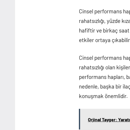
Cinsel performans hapl
rahatsızlığı, yüzde kız
hafiftir ve birkaç saa
etkiler ortaya çıkabil
Cinsel performans hapla
rahatsızlığı olan kişi
performans hapları, ba
nedenle, başka bir il
konuşmak önemlidir.
Orjinal Tayger: Yaratı