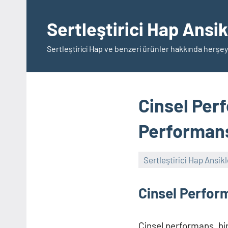
İçeriğe
geç
Sertleştirici Hap Ansi
Sertleştirici Hap ve benzeri ürünler hakkında herşey
Cinsel Per
Performans
Sertleştirici Hap Ansik
Cinsel Perfor
Cinsel performans, bir