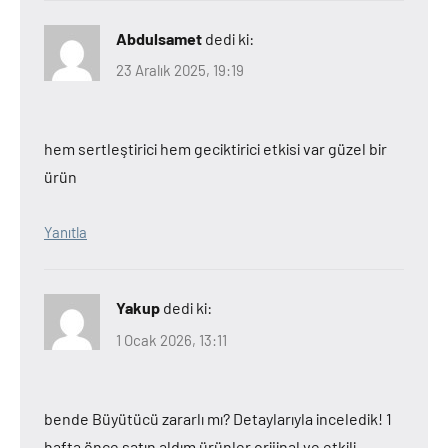
Abdulsamet
dedi ki:
23 Aralık 2025, 19:19
hem sertleştirici hem geciktirici etkisi var güzel bir
ürün
Yanıtla
Yakup
dedi ki:
1 Ocak 2026, 13:11
bende Büyütücü zararlı mı? Detaylarıyla inceledik! 1
hafta önce satın aldım ürünler orijinal ve etkili