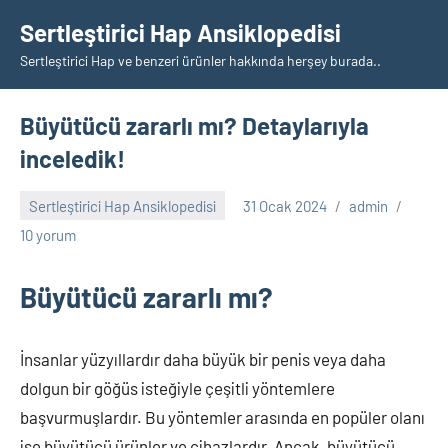
İçeriğe
Sertleştirici Hap Ansiklopedisi
geç
Sertleştirici Hap ve benzeri ürünler hakkında herşey burada..
Büyütücü zararlı mı? Detaylarıyla
inceledik!
Sertleştirici Hap Ansiklopedisi
31 Ocak 2024
admin
10 yorum
Büyütücü zararlı mı?
İnsanlar yüzyıllardır daha büyük bir penis veya daha
dolgun bir göğüs isteğiyle çeşitli yöntemlere
başvurmuşlardır. Bu yöntemler arasında en popüler olanı
ise büyütücü ürünler ve cihazlardır. Ancak, büyütücü