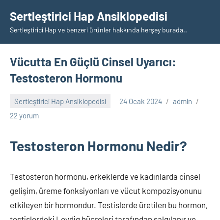
İçeriğe
Sertleştirici Hap Ansiklopedisi
geç
Sertleştirici Hap ve benzeri ürünler hakkında herşey burada..
Vücutta En Güçlü Cinsel Uyarıcı:
Testosteron Hormonu
Sertleştirici Hap Ansiklopedisi
24 Ocak 2024
admin
22 yorum
Testosteron Hormonu Nedir?
Testosteron hormonu, erkeklerde ve kadınlarda cinsel
gelişim, üreme fonksiyonları ve vücut kompozisyonunu
etkileyen bir hormondur. Testislerde üretilen bu hormon,
testislerdeki Leydig hücreleri tarafından salgılanır ve