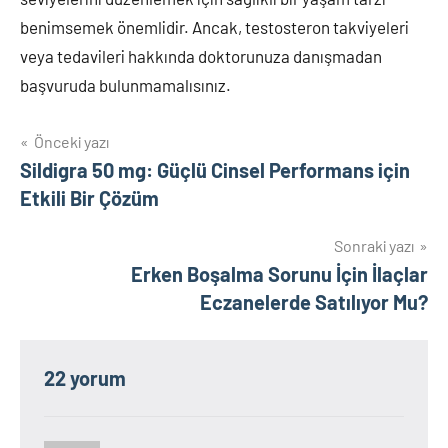
benimsemek önemlidir. Ancak, testosteron takviyeleri
veya tedavileri hakkında doktorunuza danışmadan
başvuruda bulunmamalısınız.
Yazı
Önceki yazı
Sildigra 50 mg: Güçlü Cinsel Performans için
gezinmesi
Etkili Bir Çözüm
Sonraki yazı
Erken Boşalma Sorunu İçin İlaçlar
Eczanelerde Satılıyor Mu?
22 yorum