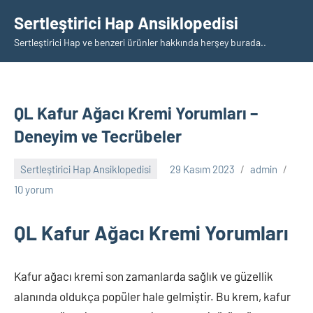
İçeriğe
Sertleştirici Hap Ansiklopedisi
geç
Sertleştirici Hap ve benzeri ürünler hakkında herşey burada..
QL Kafur Ağacı Kremi Yorumları –
Deneyim ve Tecrübeler
Sertleştirici Hap Ansiklopedisi
29 Kasım 2023
admin
10 yorum
QL Kafur Ağacı Kremi Yorumları
Kafur ağacı kremi son zamanlarda sağlık ve güzellik
alanında oldukça popüler hale gelmiştir. Bu krem, kafur