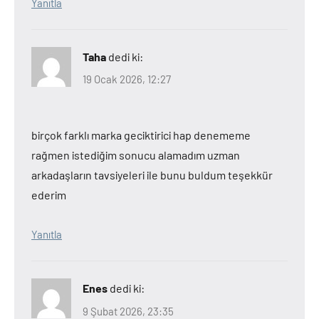
Yanıtla
Taha
dedi ki:
19 Ocak 2026, 12:27
birçok farklı marka geciktirici hap denememe
rağmen istediğim sonucu alamadım uzman
arkadaşların tavsiyeleri ile bunu buldum teşekkür
ederim
Yanıtla
Enes
dedi ki:
9 Şubat 2026, 23:35