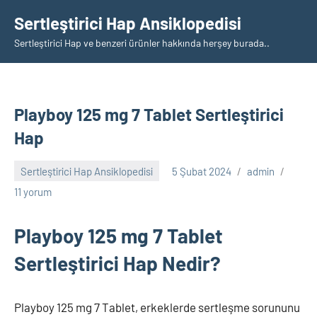
İçeriğe
Sertleştirici Hap Ansiklopedisi
geç
Sertleştirici Hap ve benzeri ürünler hakkında herşey burada..
Playboy 125 mg 7 Tablet Sertleştirici
Hap
Sertleştirici Hap Ansiklopedisi
5 Şubat 2024
admin
11 yorum
Playboy 125 mg 7 Tablet
Sertleştirici Hap Nedir?
Playboy 125 mg 7 Tablet, erkeklerde sertleşme sorununu