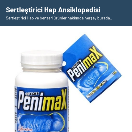
İçeriğe
Sertleştirici Hap Ansiklopedisi
geç
Sertleştirici Hap ve benzeri ürünler hakkında herşey burada..