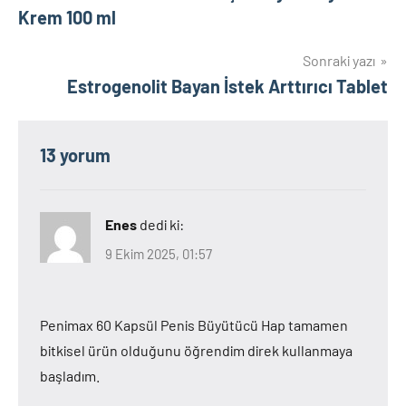
gezinmesi
Krem 100 ml
Sonraki yazı
Estrogenolit Bayan İstek Arttırıcı Tablet
13 yorum
Enes
dedi ki:
9 Ekim 2025, 01:57
Penimax 60 Kapsül Penis Büyütücü Hap tamamen
bitkisel ürün olduğunu öğrendim direk kullanmaya
başladım.