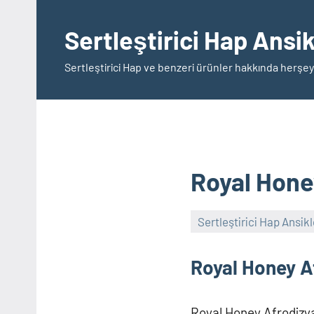
İçeriğe
geç
Sertleştirici Hap Ansi
Sertleştirici Hap ve benzeri ürünler hakkında herşey
Royal Honey
Sertleştirici Hap Ansik
Royal Honey Af
Royal Honey Afrodizyak 