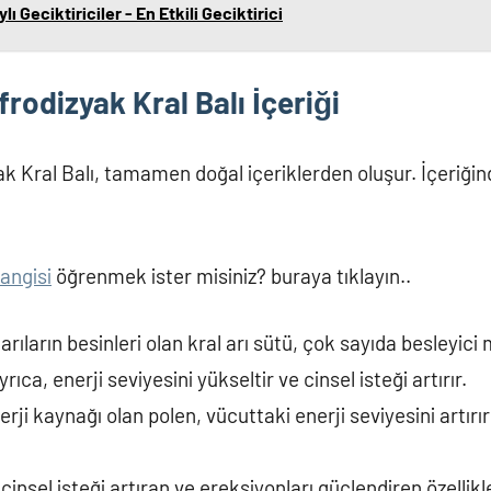
ı Geciktiriciler - En Etkili Geciktirici
rodizyak Kral Balı İçeriği
k Kral Balı, tamamen doğal içeriklerden oluşur. İçeriğin
hangisi
öğrenmek ister misiniz? buraya tıklayın..
arıların besinleri olan kral arı sütü, çok sayıda besleyici
rıca, enerji seviyesini yükseltir ve cinsel isteği artırır.
erji kaynağı olan polen, vücuttaki enerji seviyesini artırı
insel isteği artıran ve ereksiyonları güçlendiren özellikle