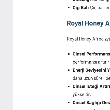
Çiğ Bal:
Çiğ bal, en
Royal Honey Af
Royal Honey Afrodizyak
Cinsel Performansı
performansı artırır
Enerji Seviyesini Y
daha uzun süreli p
Cinsel İsteği Artırı
yükseltir.
Cinsel Sağlığı Des