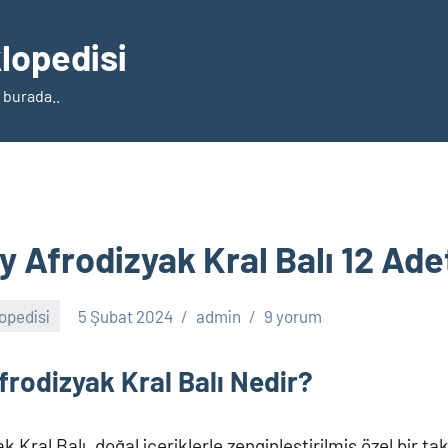
klopedisi
 burada..
 Afrodizyak Kral Balı 12 Ade
lopedisi
5 Şubat 2024
admin
9 yorum
rodizyak Kral Balı Nedir?
Kral Balı, doğal içeriklerle zenginleştirilmiş özel bir tak