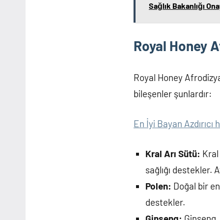
Sağlık Bakanlığı Onayl
Royal Honey Af
Royal Honey Afrodizya
bileşenler şunlardır:
En İyi Bayan Azdırıcı 
Kral Arı Sütü:
Kral 
sağlığı destekler. Ay
Polen:
Doğal bir en
destekler.
Ginseng:
Ginseng, c