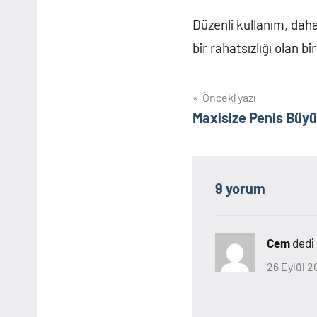
Düzenli kullanım, daha
bir rahatsızlığı olan 
Yazı
Önceki yazı
Maxisize Penis Büy
gezinmesi
9 yorum
Cem
dedi 
26 Eylül 2