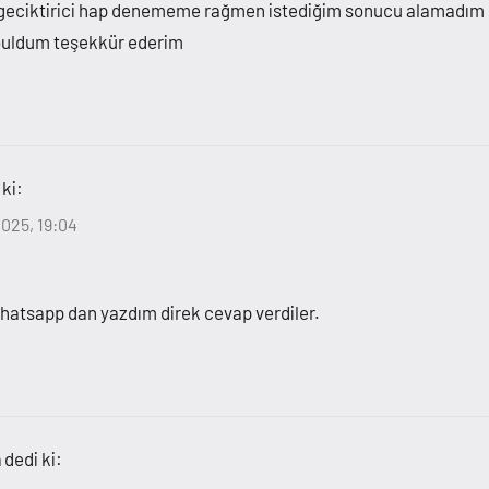
a geciktirici hap denememe rağmen istediğim sonucu alamadım
u buldum teşekkür ederim
 ki:
025, 19:04
 whatsapp dan yazdım direk cevap verdiler.
n
dedi ki: