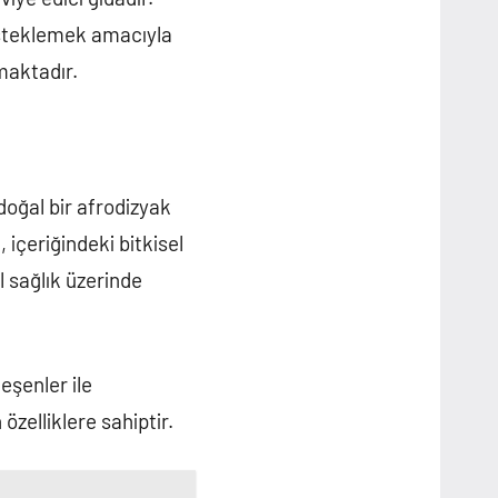
desteklemek amacıyla
maktadır.
doğal bir afrodizyak
, içeriğindeki bitkisel
l sağlık üzerinde
leşenler ile
 özelliklere sahiptir.