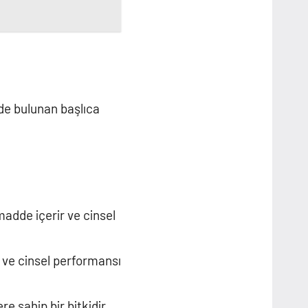
de bulunan başlıca
 madde içerir ve cinsel
r ve cinsel performansı
re sahip bir bitkidir.