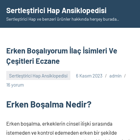
İçeriğe
Sertleştirici Hap Ansiklopedisi
geç
Sertleştirici Hap ve benzeri ürünler hakkında herşey burada..
Erken Boşalıyorum İlaç İsimleri Ve
Çeşitleri Eczane
Sertleştirici Hap Ansiklopedisi
6 Kasım 2023
admin
16 yorum
Erken Boşalma Nedir?
Erken boşalma, erkeklerin cinsel ilişki sırasında
istemeden ve kontrol edemeden erken bir şekilde