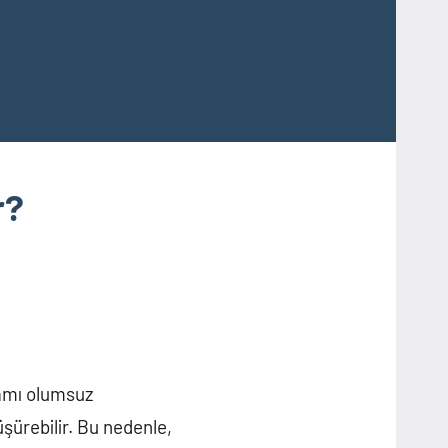
r?
şamı olumsuz
düşürebilir. Bu nedenle,