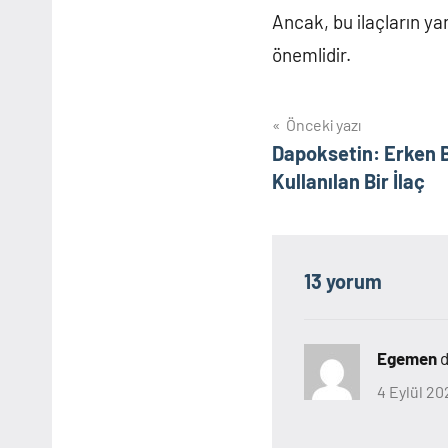
Ancak, bu ilaçların yan
önemlidir.
Yazı
Önceki yazı
Dapoksetin: Erken B
gezinmesi
Kullanılan Bir İlaç
13 yorum
Egemen
d
4 Eylül 20