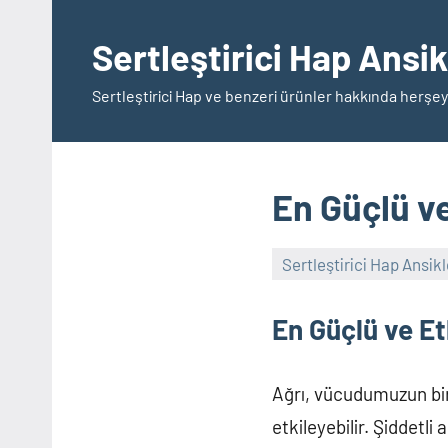
İçeriğe
geç
Sertleştirici Hap Ansi
Sertleştirici Hap ve benzeri ürünler hakkında herşey
En Güçlü ve
Sertleştirici Hap Ansik
En Güçlü ve Etk
Ağrı, vücudumuzun bir 
etkileyebilir. Şiddetli 