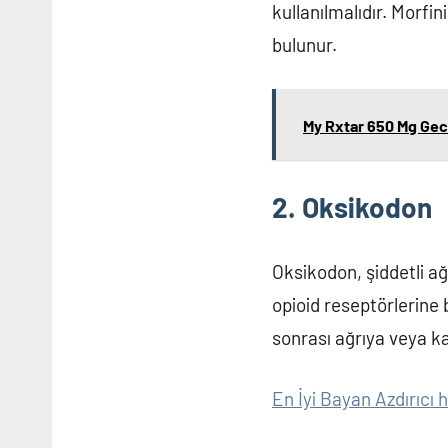
kullanılmalıdır. Morfin
bulunur.
My Rxtar 650 Mg Geci
2. Oksikodon
Oksikodon, şiddetli ağr
opioid reseptörlerine 
sonrası ağrıya veya kan
En İyi Bayan Azdırıcı 