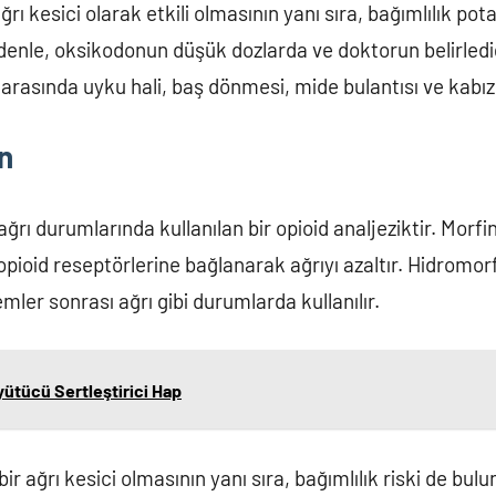
rı kesici olarak etkili olmasının yanı sıra, bağımlılık pota
enle, oksikodonun düşük dozlarda ve doktorun belirlediğ
 arasında uyku hali, baş dönmesi, mide bulantısı ve kabızlı
n
ğrı durumlarında kullanılan bir opioid analjeziktir. Morfin
opioid reseptörlerine bağlanarak ağrıyı azaltır. Hidromor
emler sonrası ağrı gibi durumlarda kullanılır.
ütücü Sertleştirici Hap
r ağrı kesici olmasının yanı sıra, bağımlılık riski de bul