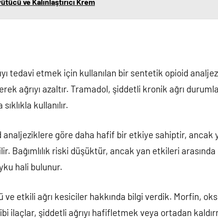
tücü ve Kalınlaştırıcı Krem
yı tedavi etmek için kullanılan bir sentetik opioid analjez
erek ağrıyı azaltır. Tramadol, şiddetli kronik ağrı duruml
sıklıkla kullanılır.
 analjeziklere göre daha hafif bir etkiye sahiptir, ancak y
ilir. Bağımlılık riski düşüktür, ancak yan etkileri arasın
uyku hali bulunur.
ve etkili ağrı kesiciler hakkında bilgi verdik. Morfin, o
bi ilaçlar, şiddetli ağrıyı hafifletmek veya ortadan kaldırm