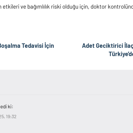
 etkileri ve bağımlılık riski olduğu için, doktor kontrolün
oşalma Tedavisi İçin
Adet Geciktirici İla
Türkiye’d
edi ki:
25, 19:32