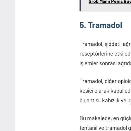
Grob Mann Penis Büyü
5. Tramadol
Tramadol, şiddetli ağrı
reseptörlerine etki ed
işlemler sonrası ağrıda 
Tramadol, diğer opioid
kesici olarak kabul ed
bulantısı, kabızlık ve 
Bu makalede, en güçlü 
fentanil ve tramadol gi