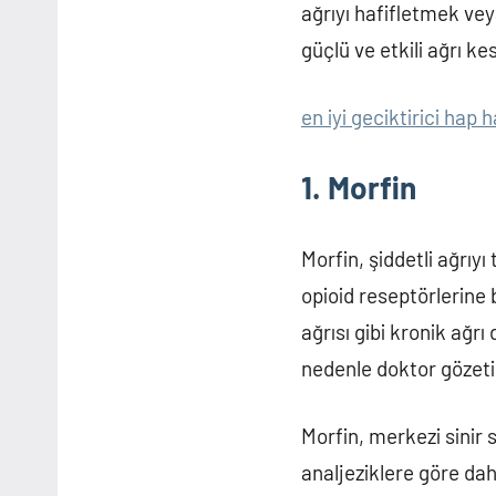
ağrıyı hafifletmek veya
güçlü ve etkili ağrı kes
en iyi geciktirici hap h
1. Morfin
Morfin, şiddetli ağrıyı
opioid reseptörlerine 
ağrısı gibi kronik ağrı
nedenle doktor gözetim
Morfin, merkezi sinir 
analjeziklere göre dah