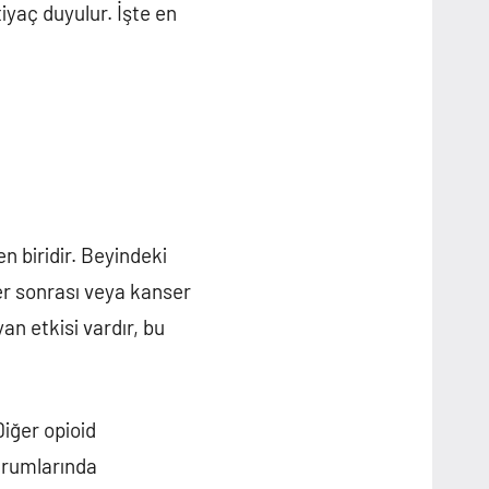
tiyaç duyulur. İşte en
en biridir. Beyindeki
ler sonrası veya kanser
yan etkisi vardır, bu
Diğer opioid
durumlarında