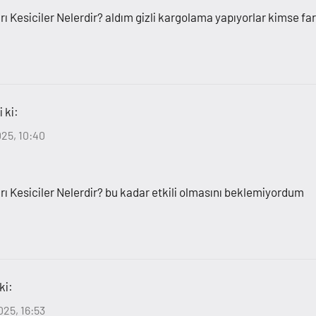
ğrı Kesiciler Nelerdir? aldım gizli kargolama yapıyorlar kimse fa
 ki:
025, 10:40
ğrı Kesiciler Nelerdir? bu kadar etkili olmasını beklemiyordum
ki:
025, 16:53