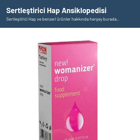
İçeriğe
Sertleştirici Hap Ansiklopedisi
geç
Sertleştirici Hap ve benzeri ürünler hakkında herşey burada..