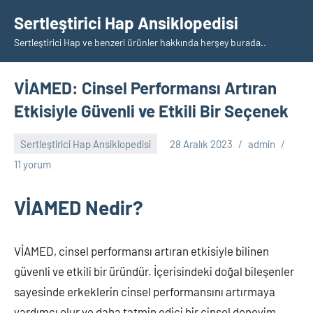
İçeriğe
Sertleştirici Hap Ansiklopedisi
geç
Sertleştirici Hap ve benzeri ürünler hakkında herşey burada..
VİAMED: Cinsel Performansı Artıran
Etkisiyle Güvenli ve Etkili Bir Seçenek
Sertleştirici Hap Ansiklopedisi
28 Aralık 2023
admin
11 yorum
VİAMED Nedir?
VİAMED, cinsel performansı artıran etkisiyle bilinen
güvenli ve etkili bir üründür. İçerisindeki doğal bileşenler
sayesinde erkeklerin cinsel performansını artırmaya
yardımcı olur ve daha tatmin edici bir cinsel deneyim