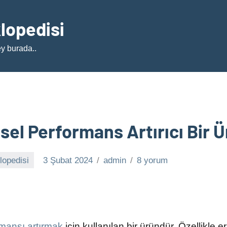
klopedisi
ey burada..
sel Performans Artırıcı Bir 
lopedisi
3 Şubat 2024
admin
8 yorum
rmansı artırmak
için kullanılan bir üründür. Özellikle 