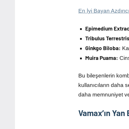
En İyi Bayan Azdırıc
Epimedium Extrac
Tribulus Terrestri
Ginkgo Biloba:
Kan
Muira Puama:
Cins
Bu bileşenlerin komb
kullanıcıların daha 
daha memnuniyet ver
Vamax’ın Yan E