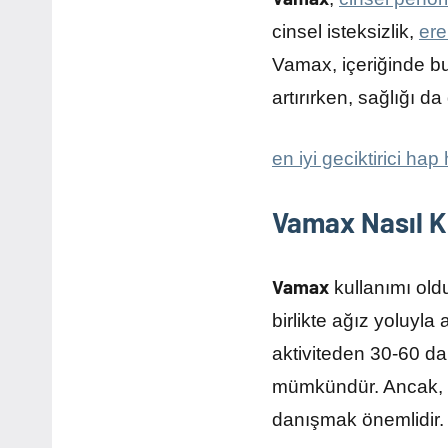
cinsel isteksizlik,
ere
Vamax, içeriğinde bu
artırırken, sağlığı da
en iyi geciktirici hap
Vamax Nasıl Ku
Vamax
kullanımı oldu
birlikte ağız yoluyla
aktiviteden 30-60 dak
mümkündür. Ancak, k
danışmak önemlidir.