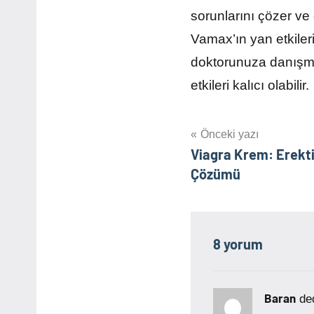
sorunlarını çözer ve
Vamax’ın yan etkileri
doktorunuza danışma
etkileri kalıcı olabilir.
Yazı
Önceki yazı
Viagra Krem: Erekti
gezinmesi
Çözümü
8 yorum
Baran
ded