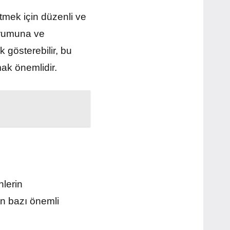
tmek için düzenli ve
durumuna ve
ık gösterebilir, bu
ak önemlidir.
nlerin
an bazı önemli