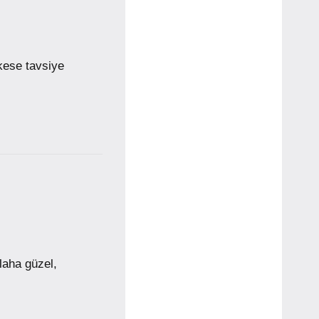
kese tavsiye
laha güzel,