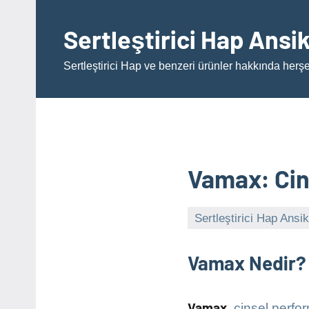
İçeriğe
geç
Sertleştirici Hap Ansi
Sertleştirici Hap ve benzeri ürünler hakkında herş
Vamax: Cin
Sertleştirici Hap Ansik
Vamax Nedir?
Vamax
,
cinsel perfo