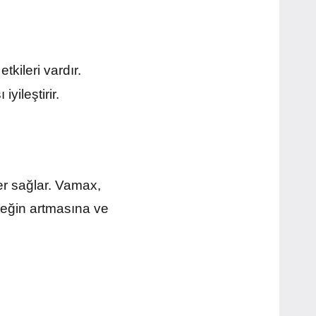
kileri vardır.
yileştirir.
er sağlar. Vamax,
steğin artmasına ve