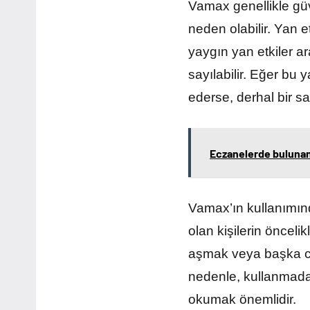
Vamax genellikle güve
neden olabilir. Yan et
yaygın yan etkiler ar
sayılabilir. Eğer bu 
ederse, derhal bir s
Eczanelerde bulunan c
Vamax’ın kullanımınd
olan kişilerin önceli
aşmak veya başka cins
nedenle, kullanmadan
okumak önemlidir.