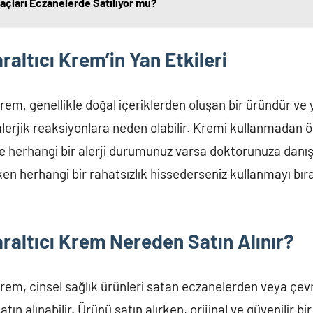
açları Eczanelerde Satılıyor mu?
raltıcı Krem’in Yan Etkileri
rem, genellikle doğal içeriklerden oluşan bir üründür ve y
alerjik reaksiyonlara neden olabilir. Kremi kullanmadan ön
e herhangi bir alerji durumunuz varsa doktorunuza danı
ken herhangi bir rahatsızlık hissederseniz kullanmayı bı
raltıcı Krem Nereden Satın Alınır?
krem, cinsel sağlık ürünleri satan eczanelerden veya çevr
tın alınabilir. Ürünü satın alırken, orijinal ve güvenilir bi