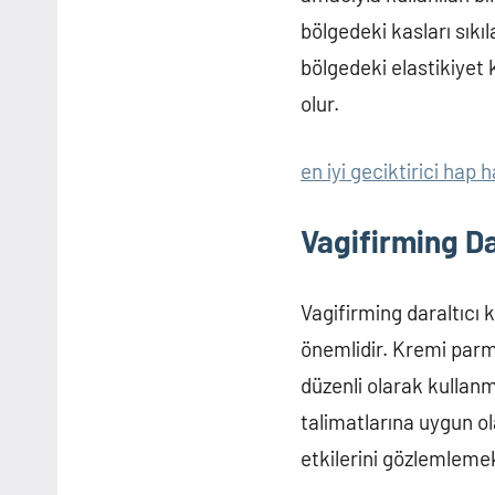
bölgedeki kasları sıkı
bölgedeki elastikiyet
olur.
en iyi geciktirici hap h
Vagifirming Da
Vagifirming daraltıcı
önemlidir. Kremi parma
düzenli olarak kullanm
talimatlarına uygun ol
etkilerini gözlemlem