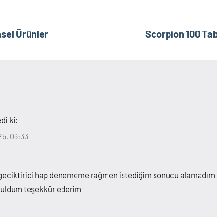
nsel Ürünler
Scorpion 100 Tab
di ki:
25, 06:33
a geciktirici hap denememe rağmen istediğim sonucu alamadım
u buldum teşekkür ederim