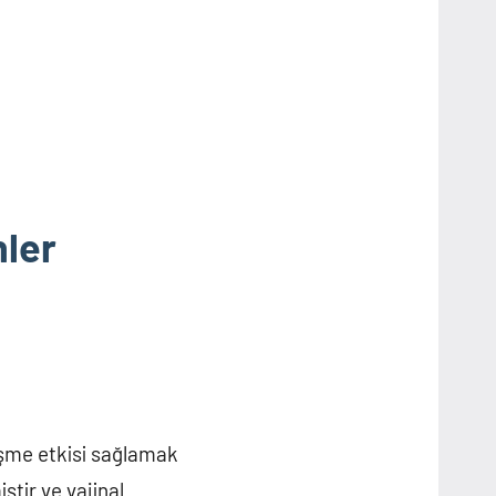
nler
leşme etkisi sağlamak
ştir ve vajinal