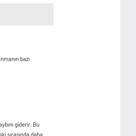
lanmanın bazı
aybını giderir. Bu
şki sırasında daha