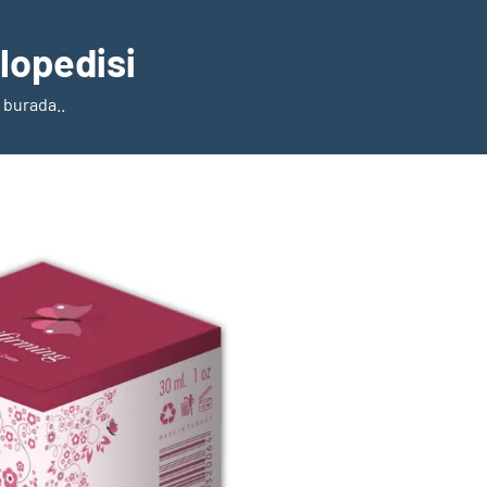
klopedisi
 burada..