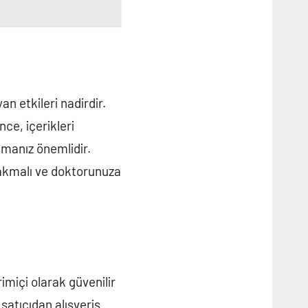
an etkileri nadirdir.
ce, içerikleri
şmanız önemlidir.
rakmalı ve doktorunuza
imiçi olarak güvenilir
r satıcıdan alışveriş