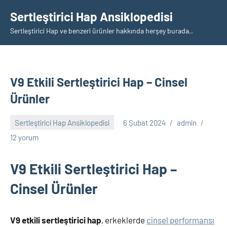
İçeriğe
Sertleştirici Hap Ansiklopedisi
geç
Sertleştirici Hap ve benzeri ürünler hakkında herşey burada..
V9 Etkili Sertleştirici Hap – Cinsel
Ürünler
Sertleştirici Hap Ansiklopedisi
6 Şubat 2024
admin
12 yorum
V9 Etkili Sertleştirici Hap –
Cinsel Ürünler
V9 etkili sertleştirici hap
, erkeklerde
cinsel performansı