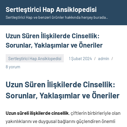
İçeriğe
Sertleştirici Hap Ansiklopedisi
geç
Sertleştirici Hap ve benzeri ürünler hakkında herşey burada..
Uzun Süren İlişkilerde Cinsellik:
Sorunlar, Yaklaşımlar ve Öneriler
Sertleştirici Hap Ansiklopedisi
1 Şubat 2024
admin
8 yorum
Uzun Süren İlişkilerde Cinsellik:
Sorunlar, Yaklaşımlar ve Öneriler
Uzun süreli ilişkilerde cinsellik
, çiftlerin birbirleriyle olan
yakınlıklarını ve duygusal bağlarını güçlendiren önemli