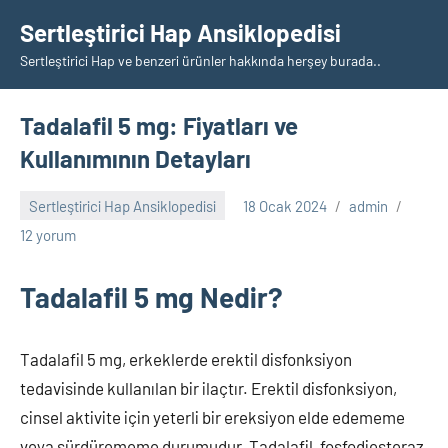
İçeriğe
Sertleştirici Hap Ansiklopedisi
geç
Sertleştirici Hap ve benzeri ürünler hakkında herşey burada..
Tadalafil 5 mg: Fiyatları ve
Kullanımının Detayları
Sertleştirici Hap Ansiklopedisi
18 Ocak 2024
admin
12 yorum
Tadalafil 5 mg Nedir?
Tadalafil 5 mg, erkeklerde erektil disfonksiyon
tedavisinde kullanılan bir ilaçtır. Erektil disfonksiyon,
cinsel aktivite için yeterli bir ereksiyon elde edememe
veya sürdürememe durumudur. Tadalafil, fosfodiesteraz