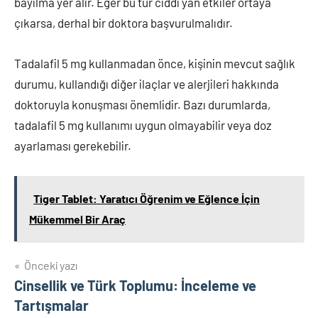
bayılma yer alır. Eğer bu tür ciddi yan etkiler ortaya
çıkarsa, derhal bir doktora başvurulmalıdır.
Tadalafil 5 mg kullanmadan önce, kişinin mevcut sağlık
durumu, kullandığı diğer ilaçlar ve alerjileri hakkında
doktoruyla konuşması önemlidir. Bazı durumlarda,
tadalafil 5 mg kullanımı uygun olmayabilir veya doz
ayarlaması gerekebilir.
Tiger Tablet: Yaratıcı Öğrenim ve Eğlence İçin
Mükemmel Bir Araç
Yazı
Önceki yazı
Cinsellik ve Türk Toplumu: İnceleme ve
gezinmesi
Tartışmalar