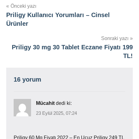
Yazı
Önceki yazı
Priligy Kullanıcı Yorumları – Cinsel
gezinmesi
Ürünler
Sonraki yazı
Priligy 30 mg 30 Tablet Eczane Fiyatı 199
TL!
16 yorum
Mücahit
dedi ki:
23 Eylül 2025, 07:24
Priligy 60 Mg Fiyatı 2022 – En Ucuz Priligy 249 TL