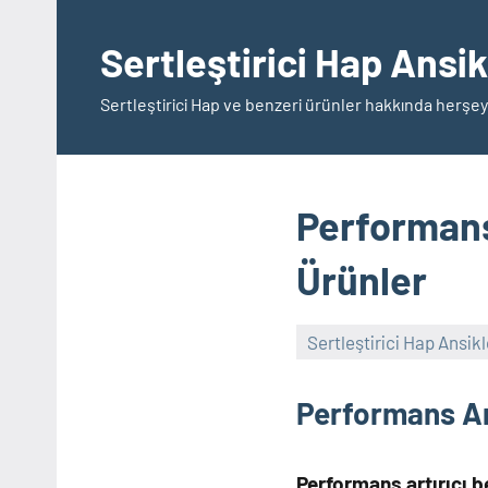
İçeriğe
geç
Sertleştirici Hap Ansi
Sertleştirici Hap ve benzeri ürünler hakkında herşey
Performans 
Ürünler
Sertleştirici Hap Ansik
Performans Art
Performans artırıcı b