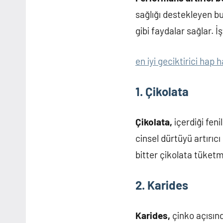
sağlığı destekleyen bu
gibi faydalar sağlar. İ
en iyi geciktirici hap h
1. Çikolata
Çikolata,
içerdiği fen
cinsel dürtüyü artırıc
bitter çikolata tüketm
2. Karides
Karides,
çinko açısınd