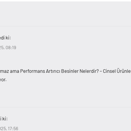
di ki:
5, 08:19
ramaz ama Performans Artırıcı Besinler Nelerdir? – Cinsel Ürün
yor.
i ki:
25, 17:56