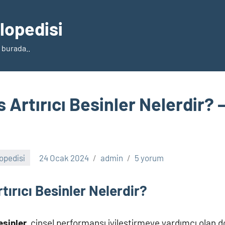
klopedisi
 burada..
Artırıcı Besinler Nelerdir? –
lopedisi
24 Ocak 2024
admin
5 yorum
ırıcı Besinler Nelerdir?
esinler,
cinsel performansı iyileştirmeye yardımcı olan do