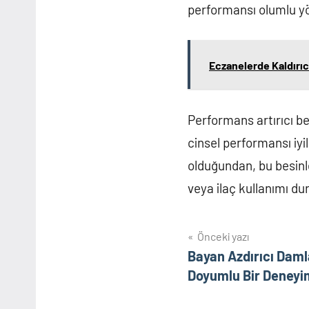
performansı olumlu yön
Eczanelerde Kaldırıcı
Performans artırıcı bes
cinsel performansı iyil
olduğundan, bu besinle
veya ilaç kullanımı 
Yazı
Önceki yazı
Bayan Azdırıcı Damla
gezinmesi
Doyumlu Bir Deneyi