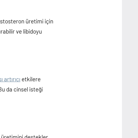
estosteron üretimi için
abilir ve libidoyu
 artırıcı
etkilere
u da cinsel isteği
n üretimini destekler