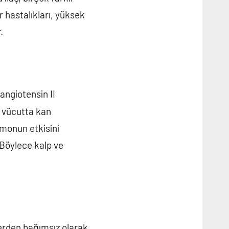
 hastalıkları, yüksek
.
angiotensin II
I, vücutta kan
monun etkisini
 Böylece kalp ve
klerden bağımsız olarak