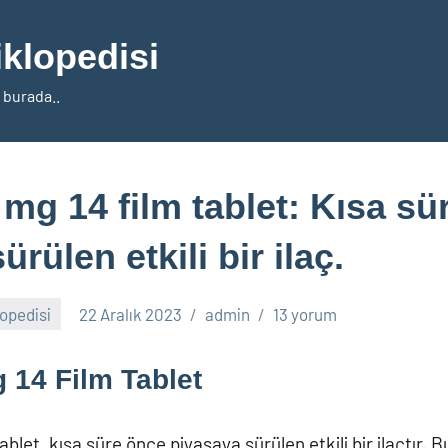
iklopedisi
 burada..
mg 14 film tablet: Kısa sü
rülen etkili bir ilaç.
lopedisi
22 Aralık 2023
admin
13 yorum
 14 Film Tablet
blet, kısa süre önce piyasaya sürülen etkili bir ilaçtır. Bu