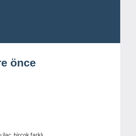
re önce
 ilaç, birçok farklı