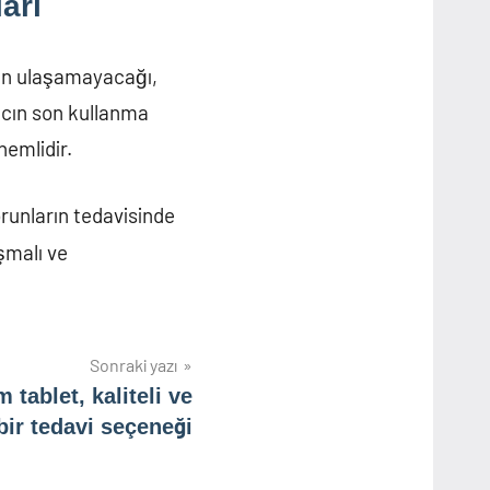
arı
rın ulaşamayacağı,
acın son kullanma
nemlidir.
sorunların tedavisinde
şmalı ve
Sonraki yazı
 tablet, kaliteli ve
 bir tedavi seçeneği