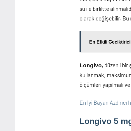
su ile birlikte alınma
olarak değişebilir. B
En Etkili Geciktiric
, düzenli bir
Longivo
kullanmak, maksimum e
ölçümleri yapılmalı ve
En İyi Bayan Azdırıcı 
Longivo 5 mg 