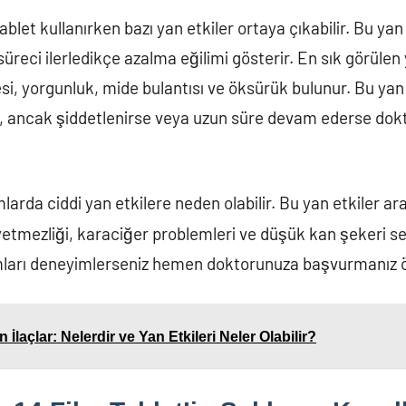
blet kullanırken bazı yan etkiler ortaya çıkabilir. Bu yan 
 süreci ilerledikçe azalma eğilimi gösterir. En sık görülen
i, yorgunluk, mide bulantısı ve öksürük bulunur. Bu yan e
ez, ancak şiddetlenirse veya uzun süre devam ederse do
larda ciddi yan etkilere neden olabilir. Bu yan etkiler ar
etmezliği, karaciğer problemleri ve düşük kan şekeri sev
umları deneyimlerseniz hemen doktorunuza başvurmanız ö
n İlaçlar: Nelerdir ve Yan Etkileri Neler Olabilir?