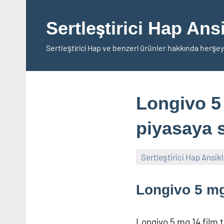
İçeriğe
geç
Sertleştirici Hap Ans
Sertleştirici Hap ve benzeri ürünler hakkında herşey
Longivo 5 
piyasaya sü
Sertleştirici Hap Ansik
Longivo 5 mg
Longivo 5 mg 14 film ta