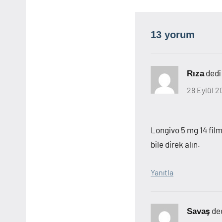
13 yorum
dedi
Rıza
28 Eylül 2
Longivo 5 mg 14 film
bile direk alın.
Yanıtla
ded
Savaş