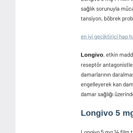
sağlık sorunuyla mücad
tansiyon, böbrek prob
en iyi geciktirici hap h
, etkin madd
Longivo
reseptör antagonistleri
damarlarının daralma
engelleyerek kan dama
damar sağlığı üzerinde
Longivo 5 mg
Longivo 5 mg 14 film t