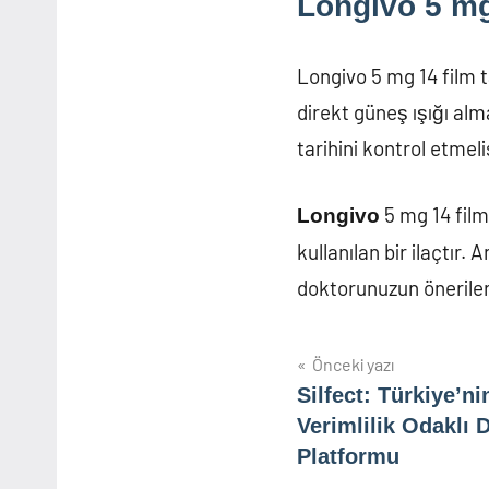
Longivo 5 mg
Longivo 5 mg 14 film t
direkt güneş ışığı alm
tarihini kontrol etmel
5 mg 14 film 
Longivo
kullanılan bir ilaçtır
doktorunuzun öneriler
Yazı
Önceki yazı
Silfect: Türkiye’ni
gezinmesi
Verimlilik Odaklı 
Platformu