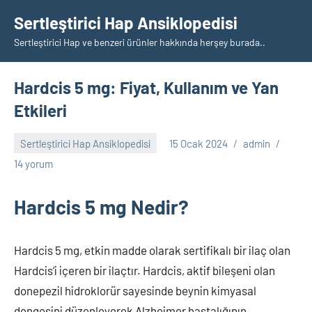
İçeriğe
Sertleştirici Hap Ansiklopedisi
geç
Sertleştirici Hap ve benzeri ürünler hakkında herşey burada..
Hardcis 5 mg: Fiyat, Kullanım ve Yan
Etkileri
Sertleştirici Hap Ansiklopedisi
15 Ocak 2024
admin
14 yorum
Hardcis 5 mg Nedir?
Hardcis 5 mg, etkin madde olarak sertifikalı bir ilaç olan
Hardcis’i içeren bir ilaçtır. Hardcis, aktif bileşeni olan
donepezil hidroklorür sayesinde beynin kimyasal
dengesini düzenleyerek Alzheimer hastalığının