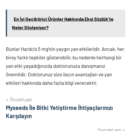
En İyi Geciktirici Ürünler Hakkında Ekşi Sözlük'te
Neler Söyleniyor?
Bunlar Hardcis 5 mg’nin yaygın yan etkileridir. Ancak, her
birey farklı tepkiler gösterebilir, bu nedenle herhangi bir
yan etki yaşadığınızda doktorunuza danışmanız
önemlidir. Doktorunuz size ilacın avantajları ve yan
etkileri hakkında daha fazla bilgi verecektir.
Yazı
Önceki yazı
Myseeds İle Bitki Yetiştirme İhtiyaçlarınızı
gezinmesi
Karşılayın
Sonraki yazı