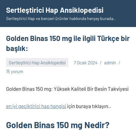
İçeriğe
Sertleştirici Hap Ansiklopedisi
geç
Sertleştirici Hap ve benzeri ürünler hakkında herşey burada..
Golden Binas 150 mg ile ilgili Türkçe bir
başlık:
Sertleştirici Hap Ansiklopedisi
7 Ocak 2024
admin
15 yorum
Golden Binas 150 mg: Yüksek Kaliteli Bir Besin Takviyesi
en iyi geciktirici hap hangisi
için buraya tıklayın..
Golden Binas 150 mg Nedir?