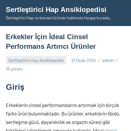
İçeriğe
Sertleştirici Hap Ansiklopedisi
geç
Sertleştirici Hap ve benzeri ürünler hakkında herşey burada..
Erkekler İçin İdeal Cinsel
Performans Artırıcı Ürünler
Sertleştirici Hap Ansiklopedisi
21 Ocak 2024
admin
18 yorum
Giriş
Erkeklerin cinsel performanslarını artırmak için birçok
farklı ürün bulunmaktadır. Bu ürünler, erkeklerin libido,
sertleşme gücü, dayanıklılık ve orgazm süresi gibi
faktörleri iyileştirmek amacıyla kullanılır. İdeal
cinsel