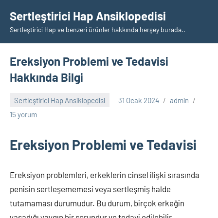
İçeriğe
Sertleştirici Hap Ansiklopedisi
geç
Sertleştirici Hap ve benzeri ürünler hakkında herşey burada..
Ereksiyon Problemi ve Tedavisi
Hakkında Bilgi
Sertleştirici Hap Ansiklopedisi
31 Ocak 2024
admin
15 yorum
Ereksiyon Problemi ve Tedavisi
Ereksiyon problemleri, erkeklerin cinsel ilişki sırasında
penisin sertleşememesi veya sertleşmiş halde
tutamaması durumudur. Bu durum, birçok erkeğin
yaşadığı yaygın bir sorundur ve tedavi edilebilir.