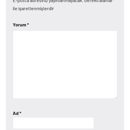
E-posta adresiniz yayınlanmayacak.
Gerekli alanlar
*
ile işaretlenmişlerdir
Yorum
*
Ad
*