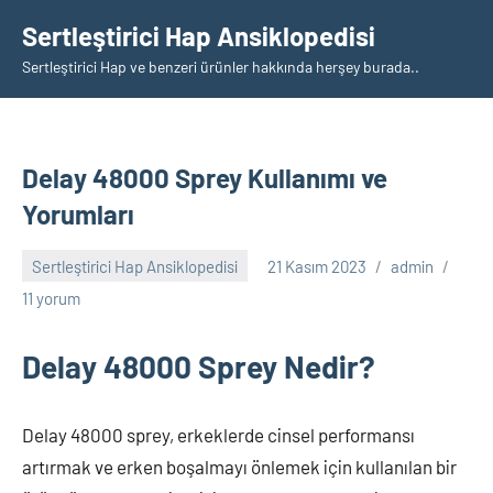
İçeriğe
Sertleştirici Hap Ansiklopedisi
geç
Sertleştirici Hap ve benzeri ürünler hakkında herşey burada..
Delay 48000 Sprey Kullanımı ve
Yorumları
Sertleştirici Hap Ansiklopedisi
21 Kasım 2023
admin
11 yorum
Delay 48000 Sprey Nedir?
Delay 48000 sprey, erkeklerde cinsel performansı
artırmak ve erken boşalmayı önlemek için kullanılan bir