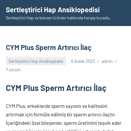
İçeriğe
Sertleştirici Hap Ansiklopedisi
geç
Sertleştirici Hap ve benzeri ürünler hakkında herşey burada..
CYM Plus Sperm Artırıcı İlaç
Sertleştirici Hap Ansiklopedisi
6 Aralık 2023
admin
7 yorum
CYM Plus Sperm Artırıcı İlaç
CYM Plus, erkeklerde sperm sayısını ve kalitesini
artırmak için formüle edilmiş bir sperm artırıcı ilaçtır.
İçeriğindeki özel bileşenler, sperm üretimini teşvik eder