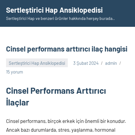
İçeriğe
Sertleştirici Hap Ansiklopedisi
geç
Sertleştirici Hap ve benzeri ürünler hakkında herşey burada..
Cinsel performans arttırıcı ilaç hangisi
Sertleştirici Hap Ansiklopedisi
3 Şubat 2024
admin
15 yorum
Cinsel Performans Arttırıcı
İlaçlar
Cinsel performans, birçok erkek için önemli bir konudur.
Ancak bazı durumlarda, stres, yaşlanma, hormonal