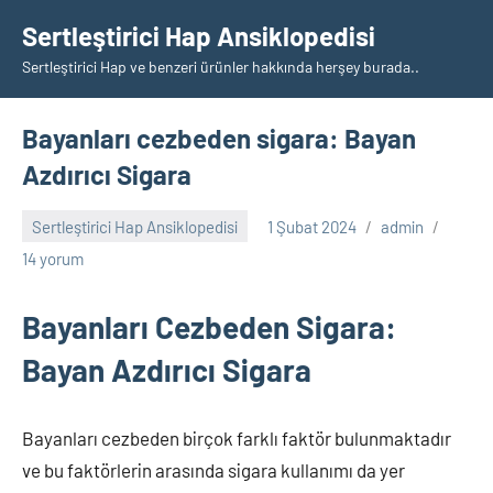
İçeriğe
Sertleştirici Hap Ansiklopedisi
geç
Sertleştirici Hap ve benzeri ürünler hakkında herşey burada..
Bayanları cezbeden sigara: Bayan
Azdırıcı Sigara
Sertleştirici Hap Ansiklopedisi
1 Şubat 2024
admin
14 yorum
Bayanları Cezbeden Sigara:
Bayan Azdırıcı Sigara
Bayanları cezbeden birçok farklı faktör bulunmaktadır
ve bu faktörlerin arasında sigara kullanımı da yer