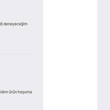
eldi deneyeceğim
n aldım ürün hoşuma