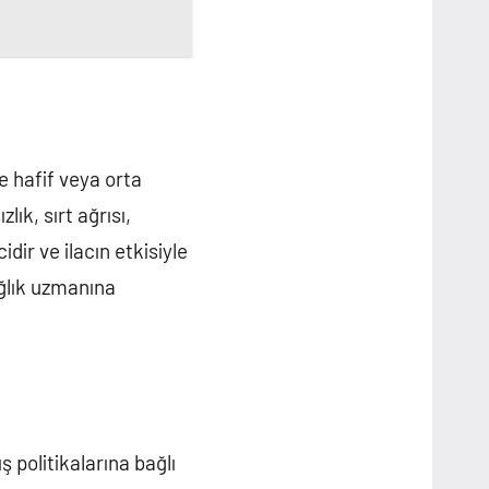
le hafif veya orta
lık, sırt ağrısı,
dir ve ilacın etkisiyle
ağlık uzmanına
ış politikalarına bağlı