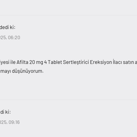
dedi ki:
025, 06:20
yesi ile Afilta 20 mg 4 Tablet Sertleştirici Ereksiyon İlacı satı
 almayı düşünüyorum.
di ki:
025, 09:16