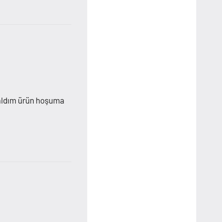
n aldım ürün hoşuma