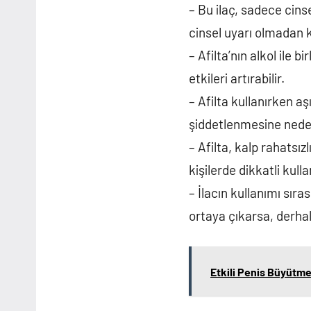
– Bu ilaç, sadece cins
cinsel uyarı olmadan 
– Afilta’nın alkol ile b
etkileri artırabilir.
– Afilta kullanırken aş
şiddetlenmesine neden 
– Afilta, kalp rahatsı
kişilerde dikkatli kul
– İlacın kullanımı sıra
ortaya çıkarsa, derhal
Etkili Penis Büyütme