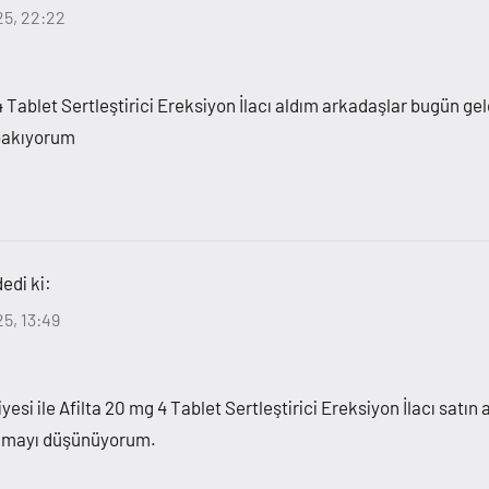
25, 22:22
 Tablet Sertleştirici Ereksiyon İlacı aldım arkadaşlar bugün g
 bakıyorum
dedi ki:
25, 13:49
yesi ile Afilta 20 mg 4 Tablet Sertleştirici Ereksiyon İlacı satı
 almayı düşünüyorum.