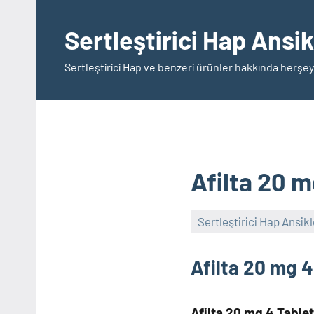
İçeriğe
geç
Sertleştirici Hap Ansi
Sertleştirici Hap ve benzeri ürünler hakkında herşey
Afilta 20 m
Sertleştirici Hap Ansik
Afilta 20 mg 4
Afilta 20 mg 4 Tablet