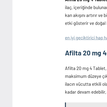
ilaç, içeriğinde bulu
kan akışını artırır v
etki gösterir ve doğal b
en iyi geciktirici hap h
Afilta 20 mg 4
Afilta 20 mg 4 Tablet, a
maksimum düzeye çıkma
ilacın vücutta etkili o
kadar devam edebilir,