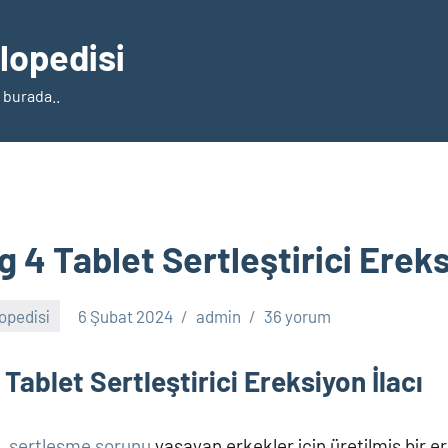
klopedisi
 burada..
g 4 Tablet Sertleştirici Ereks
lopedisi
6 Şubat 2024
admin
36 yorum
 Tablet Sertleştirici Ereksiyon İlacı
,
sertleşme sorunu
yaşayan erkekler için üretilmiş bir er