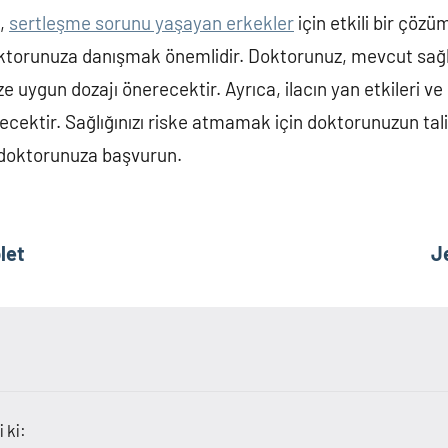
,
sertleşme sorunu yaşayan erkekler
için etkili bir çözü
torunuza danışmak önemlidir. Doktorunuz, mevcut sağ
 uygun dozajı önerecektir. Ayrıca, ilacın yan etkileri ve 
recektir. Sağlığınızı riske atmamak için doktorunuzun ta
 doktorunuza başvurun.
let
J
 ki: