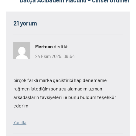
Datça Acıbadem Macunu – Cinsel Ürünler
21 yorum
Mertcan
dedi ki:
24 Ekim 2025, 06:54
birçok farklı marka geciktirici hap denememe
rağmen istediğim sonucu alamadım uzman
arkadaşların tavsiyeleri ile bunu buldum teşekkür
ederim
Yanıtla